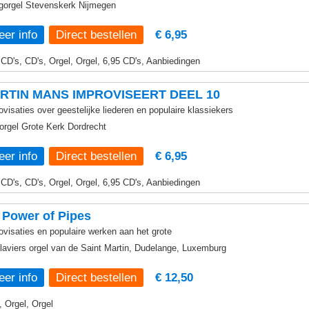
gorgel Stevenskerk Nijmegen
er info
€ 6,95
 CD's, CD's, Orgel, Orgel, 6,95 CD's, Aanbiedingen
RTIN MANS IMPROVISEERT DEEL 10
ovisaties over geestelijke liederen en populaire klassiekers
rgel Grote Kerk Dordrecht
er info
€ 6,95
 CD's, CD's, Orgel, Orgel, 6,95 CD's, Aanbiedingen
 Power of Pipes
ovisaties en populaire werken aan het grote
klaviers orgel van de Saint Martin, Dudelange, Luxemburg
er info
€ 12,50
, Orgel, Orgel