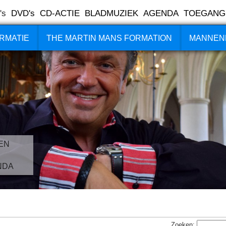
's
DVD's
CD-ACTIE
BLADMUZIEK
AGENDA
TOEGANG
RMATIE
THE MARTIN MANS FORMATION
MANNEN
EN
NDA
Zoeken: