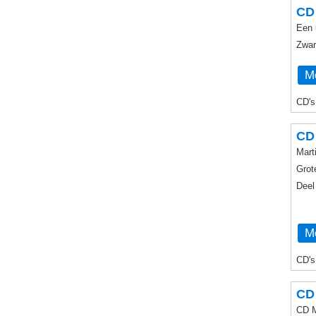
CD 
Een 
Zwar
Me
CD's
CD 
Mart
Grot
Deel
Me
CD's
CD 
CD 