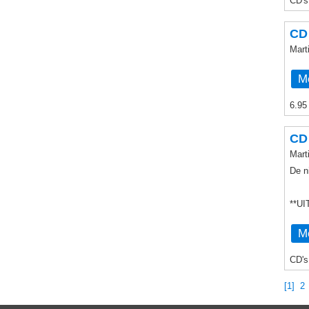
CD's
CD 
Mart
Me
6.95
CD
Mar
De n
**U
Me
CD's
[1]
2