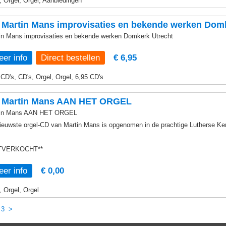
, Orgel, Orgel, Aanbiedingen
Martin Mans improvisaties en bekende werken Domk
in Mans improvisaties en bekende werken Domkerk Utrecht
er info
€ 6,95
 CD's, CD's, Orgel, Orgel, 6,95 CD's
 Martin Mans AAN HET ORGEL
tin Mans AAN HET ORGEL
ieuwste orgel-CD van Martin Mans is opgenomen in de prachtige Lutherse Ke
ITVERKOCHT**
er info
€ 0,00
, Orgel, Orgel
3
>