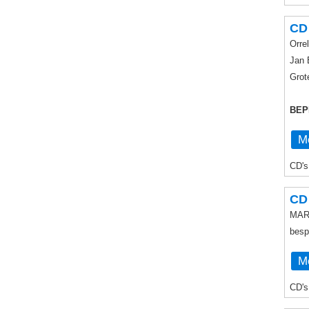
CD 
Orre
Jan 
Grot
BEP
Me
CD's
CD 
MAR
besp
Me
CD's