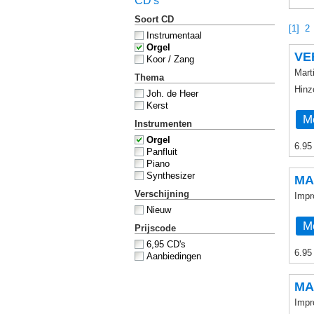
CD's
Soort CD
[1]
2
Instrumentaal
Orgel
VE
Koor / Zang
Mart
Thema
Hinz
Joh. de Heer
Kerst
Me
Instrumenten
Orgel
6.95
Panfluit
Piano
Synthesizer
MA
Verschijning
Impr
Nieuw
Me
Prijscode
6,95 CD's
6.95
Aanbiedingen
MA
Impr