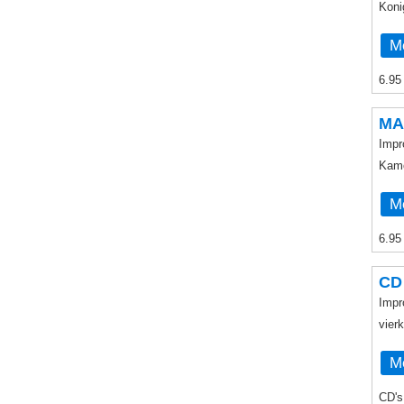
Koni
Me
6.95
MA
Impr
Kamo
Me
6.95
CD
Impr
vier
Me
CD's