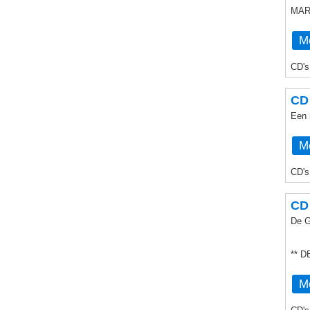
MAR
Me
CD's
CD
Een 
Me
CD's
CD 
De G
** 
Me