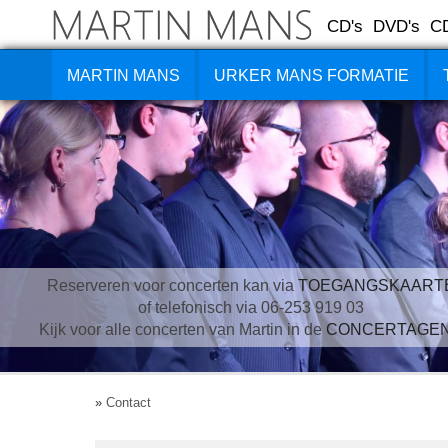
CD's
DVD's
C
MARTIN MANS
URKER MANS FORMATIE
Reserveren voor concerten kan via
TOEGANGSKAART
of telefonisch via 06-253 919 03
Kijk voor alle concerten van Martin in de
CONCERTAGE
»
Contact