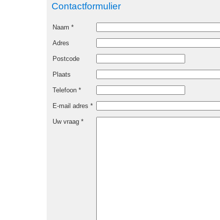
Contactformulier
Naam *
Adres
Postcode
Plaats
Telefoon *
E-mail adres *
Uw vraag *