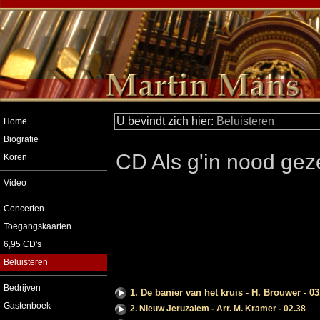
U bevindt zich hier:
Beluisteren
Home
Biografie
CD Als g'in nood gez
Koren
Video
Concerten
Toegangskaarten
6,95 CD's
Beluisteren
Bedrijven
1. De banier van het kruis - H. Brouwer - 03
Gastenboek
2. Nieuw Jeruzalem - Arr. M. Kramer - 02.38