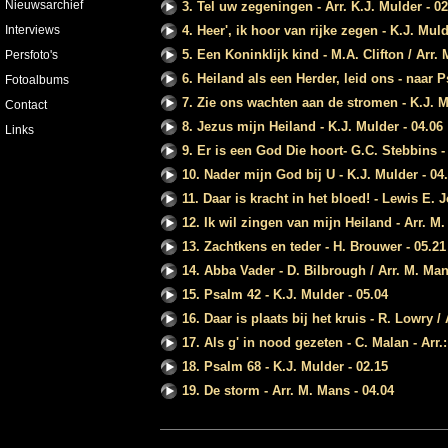
Nieuwsarchief
3. Tel uw zegeningen - Arr. K.J. Mulder - 02
Interviews
4. Heer', ik hoor van rijke zegen - K.J. Muld
5. Een Koninklijk kind - M.A. Clifton / Arr.
Persfoto's
6. Heiland als een Herder, leid ons - naar P
Fotoalbums
7. Zie ons wachten aan de stromen - K.J. M
Contact
8. Jezus mijn Heiland - K.J. Mulder - 04.06
Links
9. Er is een God Die hoort- G.C. Stebbins - 
10. Nader mijn God bij U - K.J. Mulder - 04
11. Daar is kracht in het bloed! - Lewis E. 
12. Ik wil zingen van mijn Heiland - Arr. M.
13. Zachtkens en teder - H. Brouwer - 05.21
14. Abba Vader - D. Bilbrough / Arr. M. Man
15. Psalm 42 - K.J. Mulder - 05.04
16. Daar is plaats bij het kruis - R. Lowry /
17. Als g' in nood gezeten - C. Malan - Arr.
18. Psalm 68 - K.J. Mulder - 02.15
19. De storm - Arr. M. Mans - 04.04