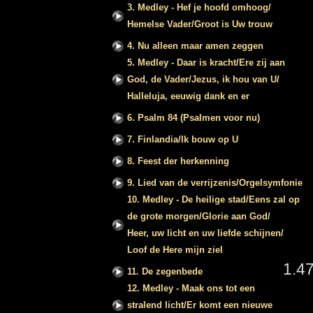
3. Medley - Hef je hoofd omhoog/
Hemelse Vader/Groot is Uw trouw
4. Nu alleen maar amen zeggen
5. Medley - Daar is kracht/Ere zij aan
God, de Vader/Jezus, ik hou van U/
Halleluja, eeuwig dank en er
6. Psalm 84 (Psalmen voor nu)
7. Finlandia/Ik bouw op U
8. Feest der herkenning
9. Lied van de verrijzenis/Orgelsymfonie
10. Medley - De heilige stad/Eens zal op
de grote morgen/Glorie aan God/
Heer, uw licht en uw liefde schijnen/
Loof de Here mijn ziel
1.4
11. De zegenbede
12. Medley - Maak ons tot een
stralend licht/Er komt een nieuwe