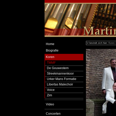
U bevindt zich hier:
Koren
Home
Biografie
Koren
TMMF
De Gouwestem
Streekmannenkoor
Urker Mans Formatie
Libertas Malechoir
Voice
Zim
Video
Concerten