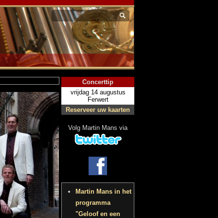
Concerttip
vrijdag 14 augustus
Ferwert
Reserveer uw kaarten
Volg Martin Mans via
Martin Mans in het
programma
"Geloof en een