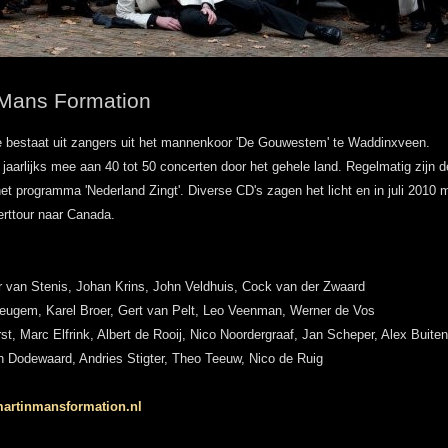
 Mans Formation
e bestaat uit zangers uit het mannenkoor 'De Gouwestem' te Waddinxveen.
jaarlijks mee aan 40 tot 50 concerten door het gehele land. Regelmatig zijn 
het programma 'Nederland Zingt'. Diverse CD's zagen het licht en in juli 2010 
rttour naar Canada.
 van Stenis, Johan Krins, John Veldhuis, Cock van der Zwaard
eugem, Karel Broer, Gert van Pelt, Leo Veenman, Werner de Vos
st, Marc Elfrink, Albert de Rooij, Nico Noordergraaf, Jan Scheper, Alex Buite
 Dodewaard, Andries Stigter, Theo Teeuw, Nico de Ruig
artinmansformation.nl