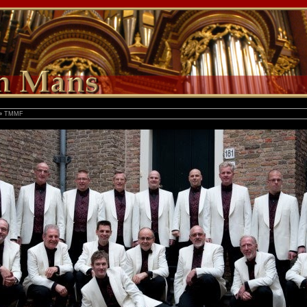
»
TMMF