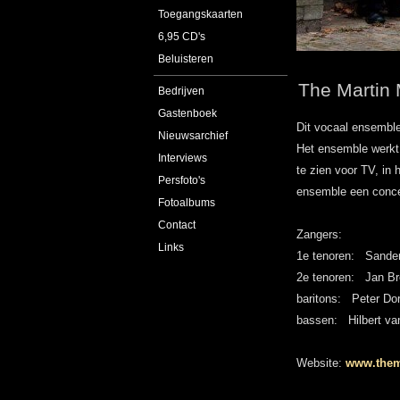
Toegangskaarten
6,95 CD's
Beluisteren
The Martin
Bedrijven
Gastenboek
Dit vocaal ensembl
Nieuwsarchief
Het ensemble werkt 
Interviews
te zien voor TV, in 
Persfoto's
ensemble een conce
Fotoalbums
Contact
Zangers:
Links
1e tenoren: Sander
2e tenoren: Jan Br
baritons: Peter Dor
bassen: Hilbert van
Website:
www.them