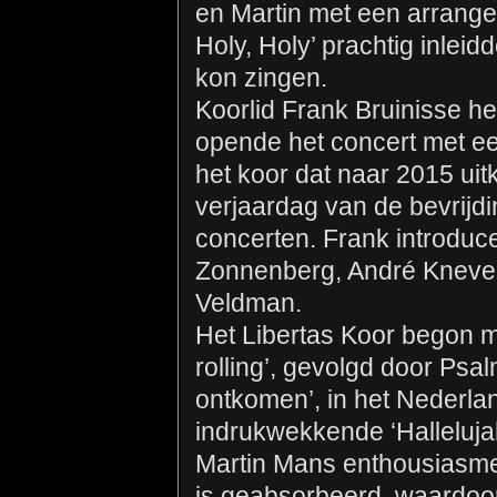
en Martin met een arrange
Holy, Holy’ prachtig inlei
kon zingen.
Koorlid Frank Bruinisse h
opende het concert met een
het koor dat naar 2015 uit
verjaardag van de bevrijdi
concerten. Frank introduc
Zonnenberg, André Knevel 
Veldman.
Het Libertas Koor begon met
rolling’, gevolgd door Psal
ontkomen’, in het Nederl
indrukwekkende ‘Hallelujah
Martin Mans enthousiasme
is geabsorbeerd, waardoor