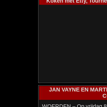
Koken met Etty, Tourne
JAN VAYNE EN MART
C
WOERDEN – Op vrijdag 8