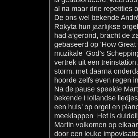
al na maar drie repetities
De ons wel bekende André
Rokyta hun jaarlijkse orge
had afgerond, bracht de za
gebaseerd op ‘How Great T
muzikale ‘God’s Schepping
vertrek uit een treinstati
storm, met daarna onderda
hoorde zelfs even regen in 
Na de pause speelde Marti
bekende Hollandse liedjes z
een huis’ op orgel en piano
meeklappen. Het is duidelij
Martin volkomen op elkaar 
door een leuke impovisat