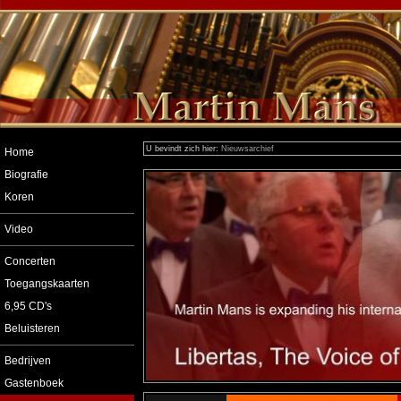
U bevindt zich hier:
Nieuwsarchief
Home
Biografie
Koren
Video
Concerten
Toegangskaarten
6,95 CD's
Beluisteren
Bedrijven
Gastenboek