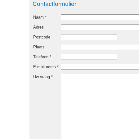
Contactformulier
Naam *
Adres
Postcode
Plaats
Telefoon *
E-mail adres *
Uw vraag *