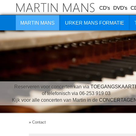
CD's
DVD's
C
MARTIN MANS
URKER MANS FORMATIE
Reserveren voor concerten kan via
TOEGANGSKAART
of telefonisch via 06-253 919 03
Kijk voor alle concerten van Martin in de
CONCERTAGE
»
Contact