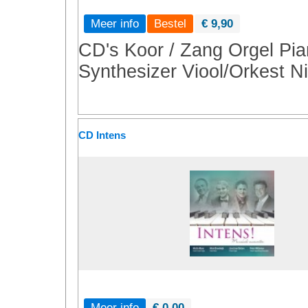
Meer info
€ 9,90
CD's
Koor / Zang
Orgel
Pia
Synthesizer
Viool/Orkest
N
CD Intens
Meer info
€ 0,00