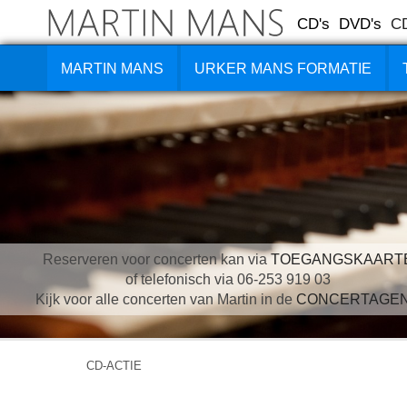
CD's
DVD's
C
MARTIN MANS
URKER MANS FORMATIE
Reserveren voor concerten kan via
TOEGANGSKAART
of telefonisch via 06-253 919 03
Kijk voor alle concerten van Martin in de
CONCERTAGE
CD-ACTIE