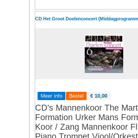
CD Het Groot Doelenconcert (Middagprogramm
Meer info
€ 10,00
CD's
Mannenkoor
The Mart
Formation
Urker Mans Form
Koor / Zang
Mannenkoor
Fl
Piano
Trompet
Viool/Orkest