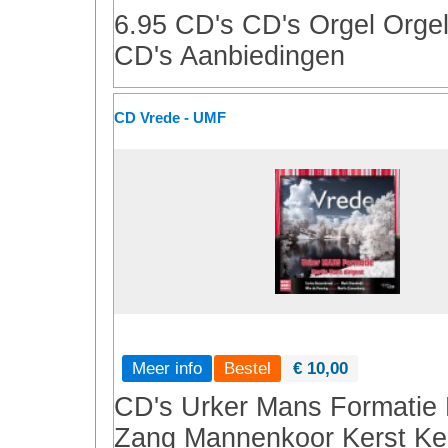
6.95 CD's
CD's
Orgel
Orge
CD's
Aanbiedingen
CD Vrede - UMF
Meer info
€ 10,00
CD's
Urker Mans Formatie
Zang
Mannenkoor
Kerst
Ke