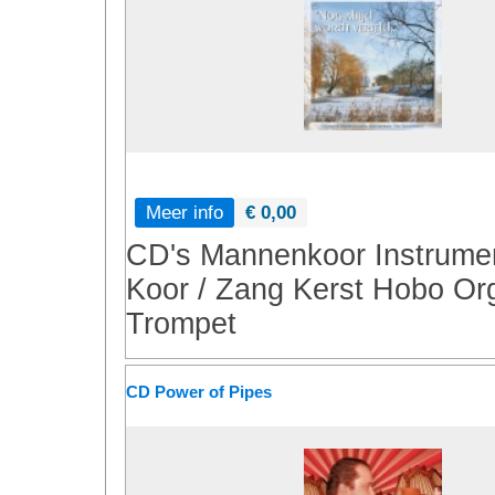
Meer info
€ 0,00
CD's
Mannenkoor
Instrume
Koor / Zang
Kerst
Hobo
Or
Trompet
CD Power of Pipes