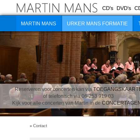
CD's
DVD's
C
MARTIN MANS
URKER MANS FORMATIE
Reserveren voor concerten kan via
TOEGANGSKAART
of telefonisch via 06-253 919 03
Kijk voor alle concerten van Martin in de
CONCERTAGE
»
Contact