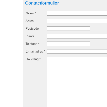
Contactformulier
Naam *
Adres
Postcode
Plaats
Telefoon *
E-mail adres *
Uw vraag *