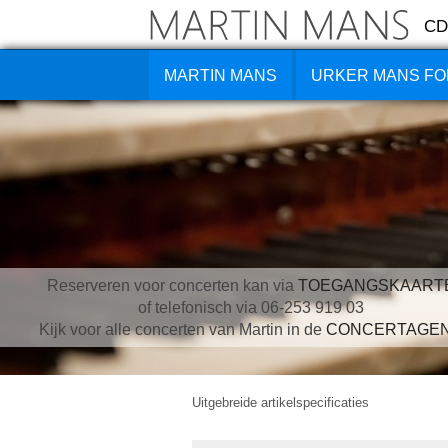
CD
MARTIN MANS
URKER MANS FO
Reserveren voor concerten kan via
TOEGANGSKAART
of telefonisch via 06-253 919 03
Kijk voor alle concerten van Martin in de
CONCERTAGE
Uitgebreide artikelspecificaties