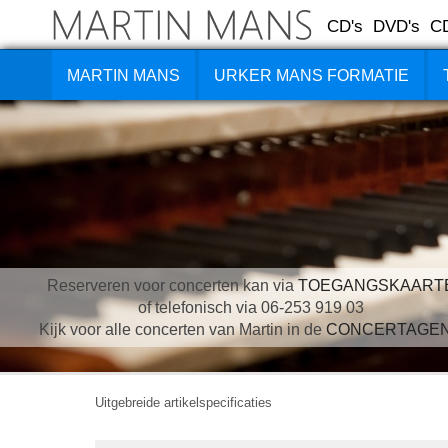
CD's
DVD's
C
MARTIN MANS
URKER MANS FORMATIE
Reserveren voor concerten kan via
TOEGANGSKAART
of telefonisch via 06-253 919 03
Kijk voor alle concerten van Martin in de
CONCERTAGE
Uitgebreide artikelspecificaties