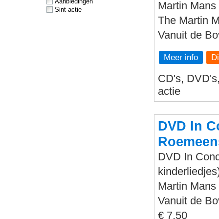
Aanbiedingen
Martin Mans 
Sint-actie
The Martin 
Vanuit de B
Meer info
CD's, DVD's, 
actie
DVD In Co
Roemeens
DVD In Conce
kinderliedjes
Martin Mans 
Vanuit de B
€ 7,50