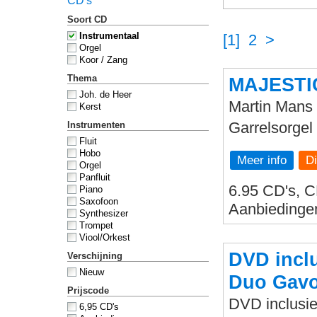
CD's
Soort CD
Instrumentaal
[1]
2
>
Orgel
Koor / Zang
Thema
MAJESTI
Joh. de Heer
Martin Mans 
Kerst
Garrelsorgel
Instrumenten
Fluit
Hobo
Meer info
Orgel
Panfluit
6.95 CD's, C
Piano
Saxofoon
Aanbiedinge
Synthesizer
Trompet
Viool/Orkest
DVD inclu
Verschijning
Nieuw
Duo Gavo
Prijscode
DVD inclusie
6,95 CD's