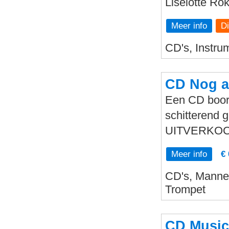
Liselotte Rok
Meer info
CD's, Instrum
CD Nog al
Een CD boord
schitterend
UITVERKOC
Meer info
€ 
CD's, Mannen
Trompet
CD Musica