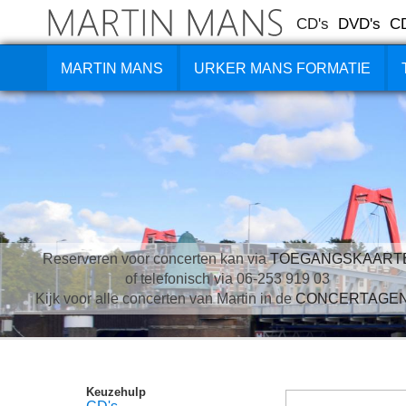
CD's
DVD's
C
MARTIN MANS
URKER MANS FORMATIE
Reserveren voor concerten kan via
TOEGANGSKAART
of telefonisch via 06-253 919 03
Kijk voor alle concerten van Martin in de
CONCERTAGE
Keuzehulp