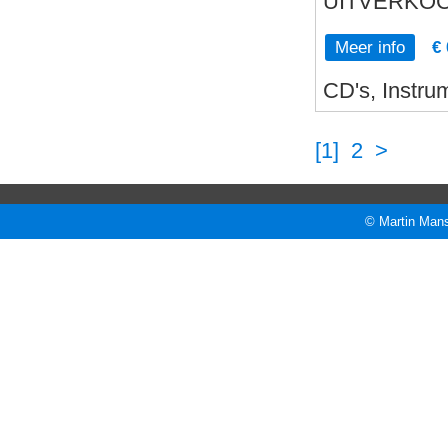
UITVERKOC
Meer info
€ 
CD's, Instru
[1]
2
>
© Martin Mans