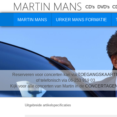
CD's
DVD's
C
MARTIN MANS
URKER MANS FORMATIE
Reserveren voor concerten kan via
TOEGANGSKAART
of telefonisch via 06-253 919 03
Kijk voor alle concerten van Martin in de
CONCERTAGE
Uitgebreide artikelspecificaties