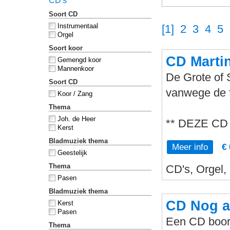
CD's
Soort CD
Instrumentaal
[1]
2
3
4
5
Orgel
Soort koor
CD Martin
Gemengd koor
Mannenkoor
De Grote of 
Soort CD
vanwege de 
Koor / Zang
Thema
Joh. de Heer
** DEZE CD
Kerst
Bladmuziek thema
Meer info
€ 
Geestelijk
Thema
CD's, Orgel,
Pasen
Bladmuziek thema
CD Nog al
Kerst
Pasen
Een CD boord
Thema