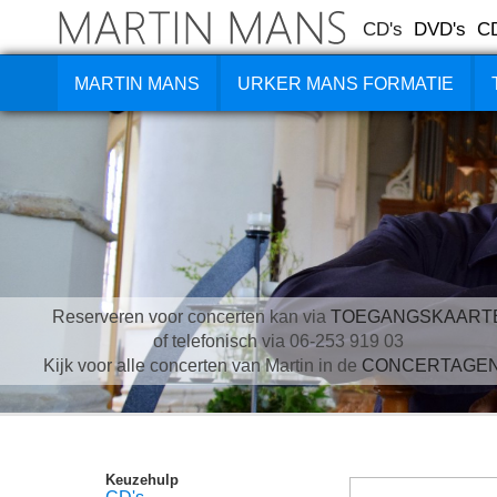
CD's
DVD's
C
MARTIN MANS
URKER MANS FORMATIE
Reserveren voor concerten kan via
TOEGANGSKAART
of telefonisch via 06-253 919 03
Kijk voor alle concerten van Martin in de
CONCERTAGE
Keuzehulp