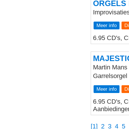
ORGELS 
Improvisatie
Meer info
6.95 CD's, C
MAJESTI
Martin Mans 
Garrelsorgel
Meer info
6.95 CD's, C
Aanbiedinge
[1]
2
3
4
5