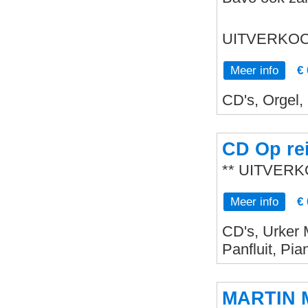
UITVERKO
Meer info
€ 
CD's, Orgel,
CD Op rei
** UITVERK
Meer info
€ 
CD's, Urker 
Panfluit, Pi
MARTIN 