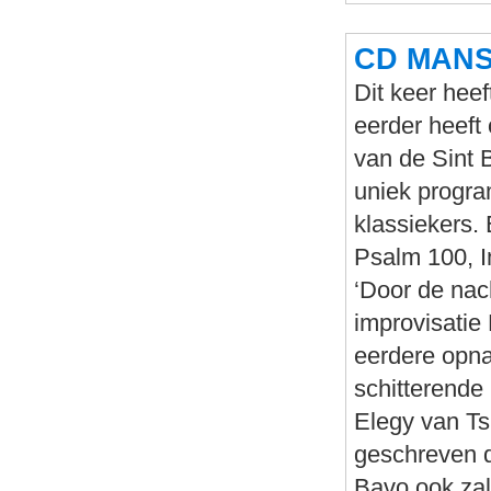
CD MANS 
Dit keer heef
eerder heeft
van de Sint 
uniek progr
klassiekers. 
Psalm 100, I
‘Door de nac
improvisatie
eerdere opna
schitterende
Elegy van Ts
geschreven d
Bavo ook zal