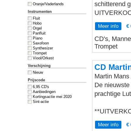
schitterend
Oranje/Vaderlands
UITVERKOC
Instrumenten
Fluit
Hobo
Meer info
€ 
Orgel
Panfluit
CD's, Mannen
Piano
Saxofoon
Trompet
Synthesizer
Trompet
Viool/Orkest
CD Mart
Verschijning
Nieuw
Martin Man
Prijscode
De nieuwste
6,95 CD's
Aanbiedingen
prachtige Lu
Kortingsactie mei 2020
Sint-actie
**UITVERK
Meer info
€ 