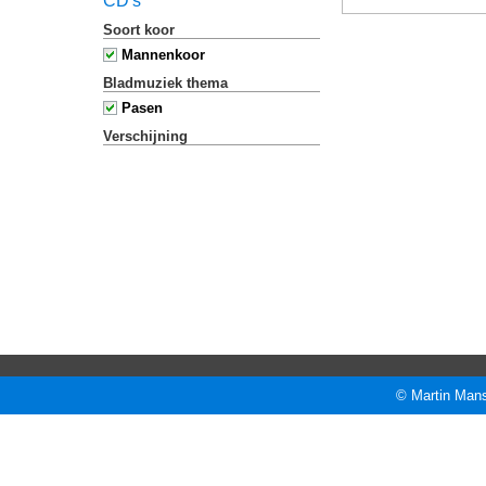
CD's
Soort koor
Mannenkoor
Bladmuziek thema
Pasen
Verschijning
© Martin Mans