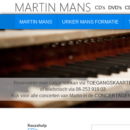
CD's
DVD's
C
MARTIN MANS
URKER MANS FORMATIE
Reserveren voor concerten kan via
TOEGANGSKAART
of telefonisch via 06-253 919 03
Kijk voor alle concerten van Martin in de
CONCERTAGE
Keuzehulp