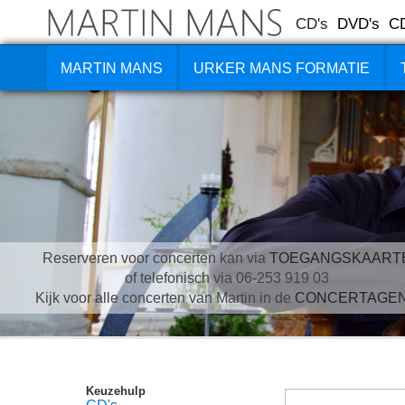
CD's
DVD's
C
MARTIN MANS
URKER MANS FORMATIE
Reserveren voor concerten kan via
TOEGANGSKAART
of telefonisch via 06-253 919 03
Kijk voor alle concerten van Martin in de
CONCERTAGE
Keuzehulp