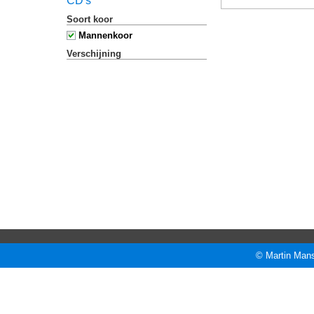
CD's
Soort koor
Mannenkoor
Verschijning
© Martin Mans