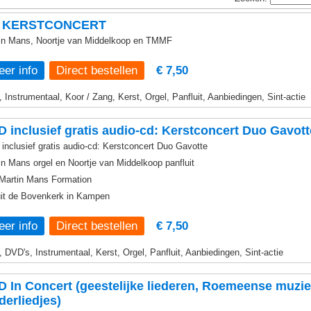
 KERSTCONCERT
in Mans, Noortje van Middelkoop en TMMF
er info
€ 7,50
, Instrumentaal, Koor / Zang, Kerst, Orgel, Panfluit, Aanbiedingen, Sint-actie
 inclusief gratis audio-cd: Kerstconcert Duo Gavott
inclusief gratis audio-cd: Kerstconcert Duo Gavotte
in Mans orgel en Noortje van Middelkoop panfluit
Martin Mans Formation
it de Bovenkerk in Kampen
er info
€ 7,50
, DVD's, Instrumentaal, Kerst, Orgel, Panfluit, Aanbiedingen, Sint-actie
 In Concert (geestelijke liederen, Roemeense muzie
derliedjes)