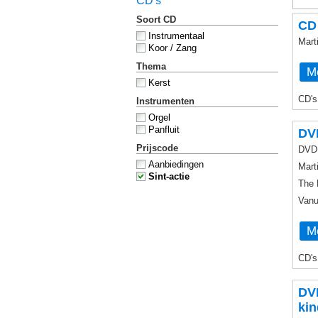
CD's
Soort CD
CD
Instrumentaal
Mart
Koor / Zang
Thema
Me
Kerst
CD's
Instrumenten
Orgel
Panfluit
DVD
Prijscode
DVD 
Aanbiedingen
Mart
Sint-actie
The 
Vanu
Me
CD's
DVD
kin