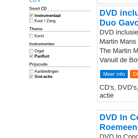
CD's
Soort CD
DVD inclu
Instrumentaal
Duo Gavo
Koor / Zang
Thema
DVD inclusie
Kerst
Martin Mans 
Instrumenten
The Martin 
Orgel
Panfluit
Vanuit de B
Prijscode
Aanbiedingen
Meer info
Sint-actie
CD's, DVD's, 
actie
DVD In Co
Roemeens
DVD In Conce