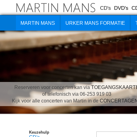
CD's
DVD's
C
MARTIN MANS
URKER MANS FORMATIE
Reserveren voor concerten kan via
TOEGANGSKAART
of telefonisch via 06-253 919 03
Kijk voor alle concerten van Martin in de
CONCERTAGE
Keuzehulp