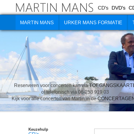
CD's
DVD's
C
MARTIN MANS
URKER MANS FORMATIE
Reserveren voor concerten kan via
TOEGANGSKAART
of telefonisch via 06-253 919 03
Kijk voor alle concerten van Martin in de
CONCERTAGE
Keuzehulp