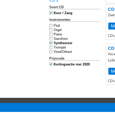
CD's
Soort CD
CD
Koor / Zang
Zaan
Instrumenten
Me
Fluit
Orgel
Piano
CD's
Saxofoon
Synthesizer
Trompet
CD 
Viool/Orkest
Voca
Prijscode
Lydi
Kortingsactie mei 2020
Me
CD's