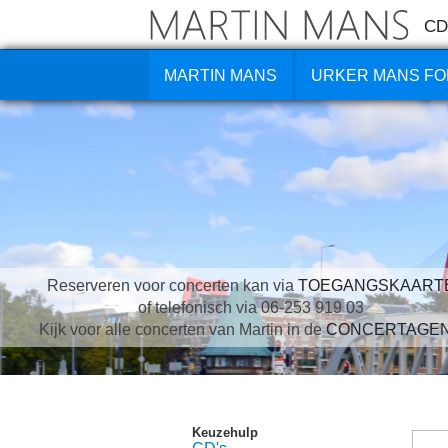
CD
MARTIN MANS
URKER MANS FO
Reserveren voor concerten kan via
TOEGANGSKAART
of telefonisch via 06-253 919 03
Kijk voor alle concerten van Martin in de
CONCERTAGE
Keuzehulp