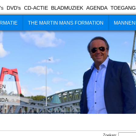
's
DVD's
CD-ACTIE
BLADMUZIEK
AGENDA
TOEGANG
RMATIE
THE MARTIN MANS FORMATION
MANNEN
EN
NDA
Zoeken: