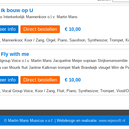
 Ik bouw op U
s Interkerkelijk Mannenkoor o.l.v. Martin Mans
er info
€ 10,00
, Mannenkoor, Koor / Zang, Orgel, Piano, Saxofoon, Synthesizer, Trompet, K
Fly with me
lgroup Voice o.l.v. Martin Mans Jacqueline Meijer sopraan Strijkersensemble
a van Mourik fluit Jantine Kalkman trompet Mark Brandwijk vleugel Wim de P
er info
€ 10,00
, Vocal Group Voice, Koor / Zang, Fluit, Piano, Synthesizer, Trompet, Viool/O
© Martin Mans Musicus v.o.f. | Webdesign en realisatie:
www.wipesoft.nl