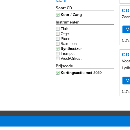
CD's
Soort CD
CD
Koor / Zang
Zaan
Instrumenten
Me
Fluit
Orgel
Piano
CD's
Saxofoon
Synthesizer
Trompet
CD 
Viool/Orkest
Voca
Prijscode
Lydi
Kortingsactie mei 2020
Me
CD's