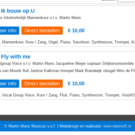
 Ik bouw op U
s Interkerkelijk Mannenkoor o.l.v. Martin Mans
er info
€ 10,00
, Mannenkoor, Koor / Zang, Orgel, Piano, Saxofoon, Synthesizer, Trompet, K
Fly with me
lgroup Voice o.l.v. Martin Mans Jacqueline Meijer sopraan Strijkersensemble
a van Mourik fluit Jantine Kalkman trompet Mark Brandwijk vleugel Wim de P
er info
€ 10,00
, Vocal Group Voice, Koor / Zang, Fluit, Piano, Synthesizer, Trompet, Viool/O
© Martin Mans Musicus v.o.f. | Webdesign en realisatie:
www.wipesoft.nl