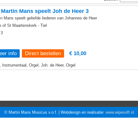
Martin Mans speelt Joh de Heer 3
in Mans speelt geliefde liederen van Johannes de Heer
e of St Maartenskerk - Tiel
 3
er info
€ 10,00
, Instrumentaal, Orgel, Joh. de Heer, Orgel
© Martin Mans Musicus v.o.f. | Webdesign en realisatie:
www.wipesoft.nl