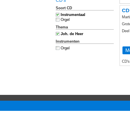
CD's
Soort CD
CD 
Instrumentaal
Mart
Orgel
Grot
Thema
Deel
Joh. de Heer
Instrumenten
Orgel
Me
CD's