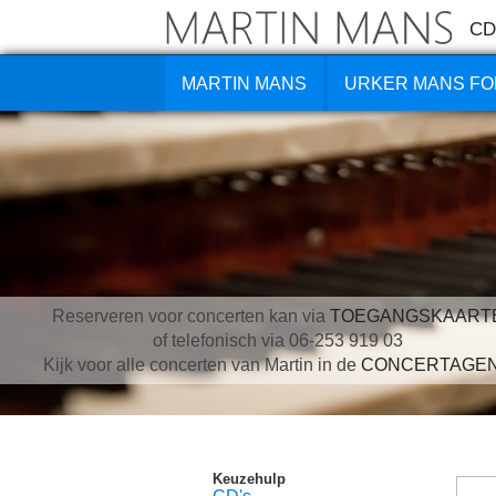
CD
MARTIN MANS
URKER MANS FO
Reserveren voor concerten kan via
TOEGANGSKAART
of telefonisch via 06-253 919 03
Kijk voor alle concerten van Martin in de
CONCERTAGE
Keuzehulp