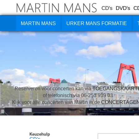
CD's
DVD's
C
MARTIN MANS
URKER MANS FORMATIE
Reserveren voor concerten kan via
TOEGANGSKAART
of telefonisch via 06-253 919 03
Kijk voor alle concerten van Martin in de
CONCERTAGE
Keuzehulp