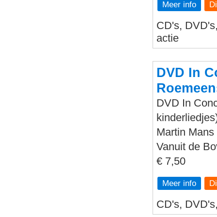
Meer info
CD's, DVD's, 
actie
DVD In Co
Roemeens
DVD In Conce
kinderliedjes
Martin Mans 
Vanuit de B
€ 7,50
Meer info
CD's, DVD's, 