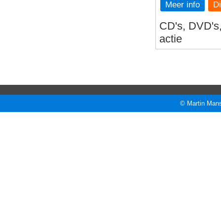
Meer info
CD's, DVD's, 
actie
© Martin Mans