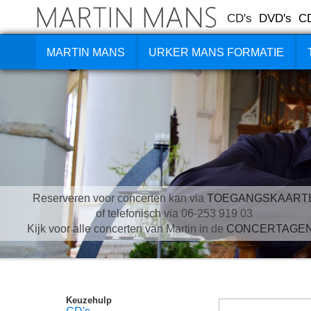
CD's
DVD's
C
MARTIN MANS
URKER MANS FORMATIE
Reserveren voor concerten kan via
TOEGANGSKAART
of telefonisch via 06-253 919 03
Kijk voor alle concerten van Martin in de
CONCERTAGE
Keuzehulp