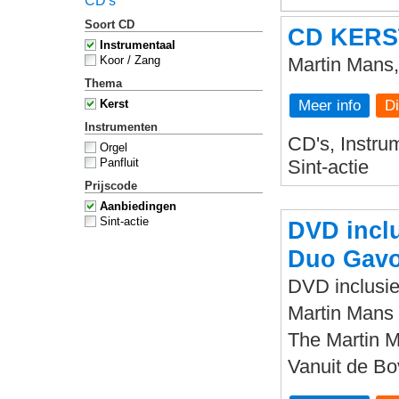
CD's
Soort CD
CD KER
Instrumentaal
Koor / Zang
Martin Mans
Thema
Meer info
Kerst
Instrumenten
CD's, Instrum
Orgel
Panfluit
Sint-actie
Prijscode
Aanbiedingen
Sint-actie
DVD inclu
Duo Gavo
DVD inclusie
Martin Mans 
The Martin 
Vanuit de B