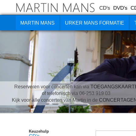
CD's
DVD's
C
MARTIN MANS
URKER MANS FORMATIE
Reserveren voor concerten kan via
TOEGANGSKAART
of telefonisch via 06-253 919 03
Kijk voor alle concerten van Martin in de
CONCERTAGE
Keuzehulp