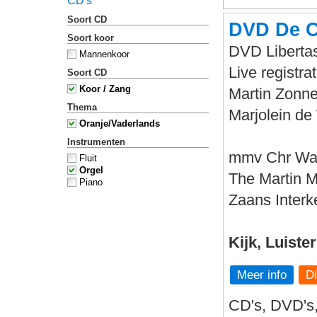
CD's
Soort CD
DVD De C
Soort koor
DVD Libertas
Mannenkoor
Live registr
Soort CD
Koor / Zang
Martin Zonne
Thema
Marjolein de 
Oranje/Vaderlands
Instrumenten
mmv Chr Wa
Fluit
Orgel
The Martin 
Piano
Zaans Interk
Kijk, Luiste
Meer info
CD's, DVD's,