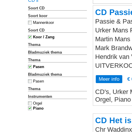
CD's
Soort CD
CD Passi
Soort koor
Passie & Pa
Mannenkoor
Urker Mans 
Soort CD
Koor / Zang
Martin Mans 
Thema
Mark Brandwi
Bladmuziek thema
Hendrik van 
Thema
UITVERKOC
Pasen
Bladmuziek thema
Meer info
€ 
Pasen
Thema
CD's, Urker 
Instrumenten
Orgel, Piano
Orgel
Piano
CD Het is
Chr Waddinx