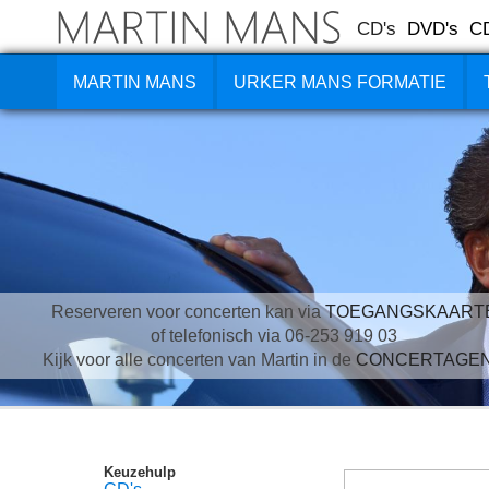
CD's
DVD's
C
MARTIN MANS
URKER MANS FORMATIE
Reserveren voor concerten kan via
TOEGANGSKAART
of telefonisch via 06-253 919 03
Kijk voor alle concerten van Martin in de
CONCERTAGE
Keuzehulp