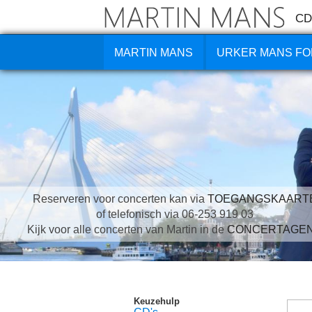
CD
MARTIN MANS
URKER MANS FO
Reserveren voor concerten kan via
TOEGANGSKAART
of telefonisch via 06-253 919 03
Kijk voor alle concerten van Martin in de
CONCERTAGE
Keuzehulp