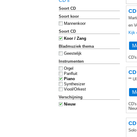
CD's
Soort CD
CD 
Soort koor
Mart
Mannenkoor
en V
Soort CD
Kijk
Koor / Zang
Me
Bladmuziek thema
Geestelijk
CD's
Instrumenten
Orgel
CD 
Panfluit
Piano
** 
Synthesizer
Viool/Orkest
Me
Verschijning
CD's
Nieuw
Nieu
CD
Solo