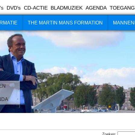
's
DVD's
CD-ACTIE
BLADMUZIEK
AGENDA
TOEGANG
RMATIE
THE MARTIN MANS FORMATION
MANNEN
EN
NDA
Zoeken: