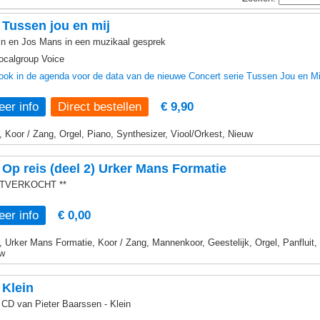
Tussen jou en mij
in en Jos Mans in een muzikaal gesprek
ocalgroup Voice
 ook in de agenda voor de data van de nieuwe Concert serie Tussen Jou en Mi
er info
€ 9,90
, Koor / Zang, Orgel, Piano, Synthesizer, Viool/Orkest, Nieuw
Op reis (deel 2) Urker Mans Formatie
UITVERKOCHT **
er info
€ 0,00
, Urker Mans Formatie, Koor / Zang, Mannenkoor, Geestelijk, Orgel, Panfluit,
w
 Klein
 CD van Pieter Baarssen - Klein