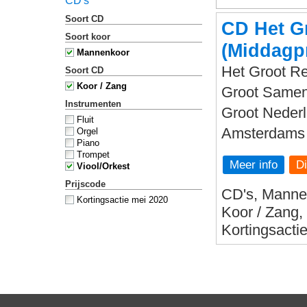
CD's
Soort CD
CD Het G
Soort koor
(Middagp
Mannenkoor
Het Groot Re
Soort CD
Koor / Zang
Groot Sameng
Instrumenten
Groot Nederl
Fluit
Amsterdams 
Orgel
Piano
Trompet
Meer info
Viool/Orkest
Prijscode
CD's, Mannen
Kortingsactie mei 2020
Koor / Zang,
Kortingsacti