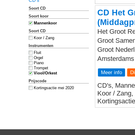
CD's
Soort CD
CD Het G
Soort koor
(Middagp
Mannenkoor
Het Groot Re
Soort CD
Koor / Zang
Groot Sameng
Instrumenten
Groot Nederl
Fluit
Amsterdams 
Orgel
Piano
Trompet
Meer info
Viool/Orkest
Prijscode
CD's, Mannen
Kortingsactie mei 2020
Koor / Zang,
Kortingsacti