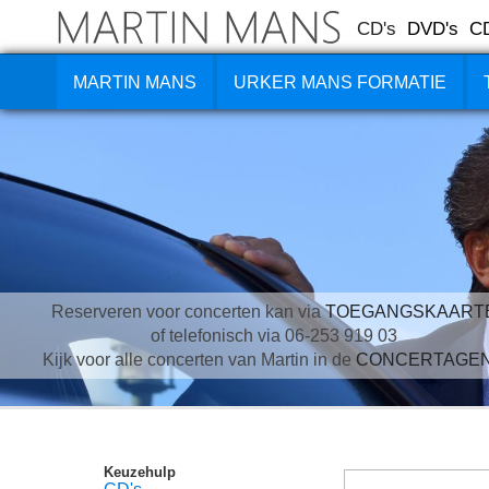
CD's
DVD's
C
MARTIN MANS
URKER MANS FORMATIE
Reserveren voor concerten kan via
TOEGANGSKAART
of telefonisch via 06-253 919 03
Kijk voor alle concerten van Martin in de
CONCERTAGE
Keuzehulp