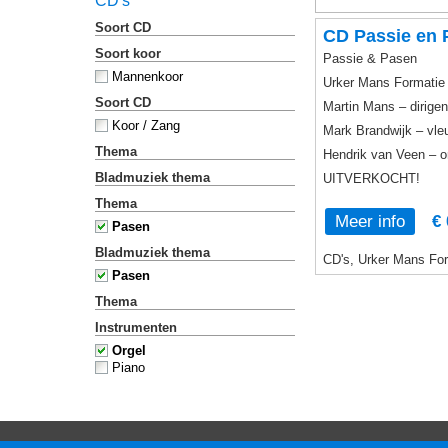
CD's
Soort CD
CD Passie en 
Soort koor
Passie & Pasen
Mannenkoor
Urker Mans Formatie
Soort CD
Martin Mans – dirigen
Koor / Zang
Mark Brandwijk – vle
Thema
Hendrik van Veen – o
Bladmuziek thema
UITVERKOCHT!
Thema
Meer info
€ 
Pasen
Bladmuziek thema
CD's, Urker Mans For
Pasen
Thema
Instrumenten
Orgel
Piano