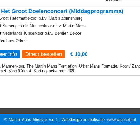
 Het Groot Doelenconcert (Middagprogramma)
Groot Reformatiekoor o.l.v. Martin Zonnenberg
t Samengesteld Mannenkoor o.l.v. Martin Mans
t Nederlands Kinderkoor o.l.v. Berdien Dekker
erdams Orkest
er info
€ 10,00
, Mannenkoor, The Martin Mans Formation, Urker Mans Formatie, Koor / Zang,
pet, Viool/Orkest, Kortingsactie mei 2020
© Martin Mans Musicus v.o.f. | Webdesign en realisatie:
www.wipesoft.nl