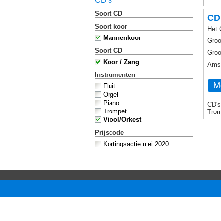
CD's
Soort CD
CD
Soort koor
Het 
Mannenkoor
Groo
Soort CD
Groo
Koor / Zang
Amst
Instrumenten
Me
Fluit
Orgel
Piano
CD's
Trompet
Trom
Viool/Orkest
Prijscode
Kortingsactie mei 2020