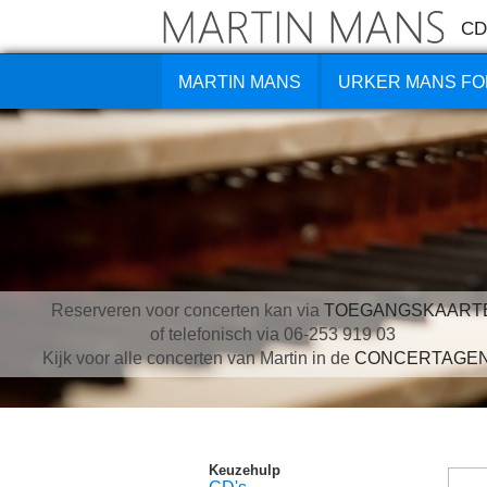
CD
MARTIN MANS
URKER MANS FO
Reserveren voor concerten kan via
TOEGANGSKAART
of telefonisch via 06-253 919 03
Kijk voor alle concerten van Martin in de
CONCERTAGE
Keuzehulp