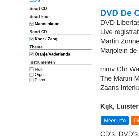
CD's
Soort CD
DVD De C
Soort koor
DVD Libertas
Mannenkoor
Live registr
Soort CD
Koor / Zang
Martin Zonne
Thema
Marjolein de 
Oranje/Vaderlands
Instrumenten
mmv Chr Wa
Fluit
Orgel
The Martin 
Piano
Zaans Interk
Kijk, Luiste
Meer info
CD's, DVD's,