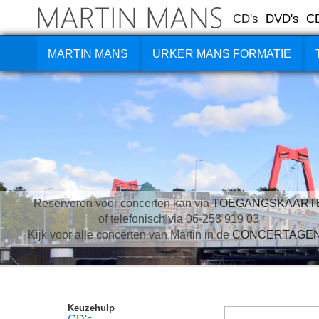
CD's
DVD's
C
MARTIN MANS
URKER MANS FORMATIE
Reserveren voor concerten kan via
TOEGANGSKAART
of telefonisch via 06-253 919 03
Kijk voor alle concerten van Martin in de
CONCERTAGE
Keuzehulp