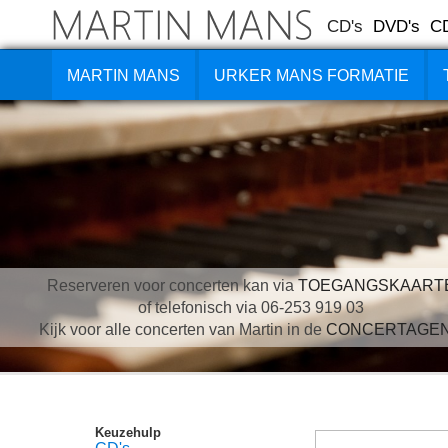
CD's
DVD's
C
MARTIN MANS
URKER MANS FORMATIE
Reserveren voor concerten kan via
TOEGANGSKAART
of telefonisch via 06-253 919 03
Kijk voor alle concerten van Martin in de
CONCERTAGE
Keuzehulp