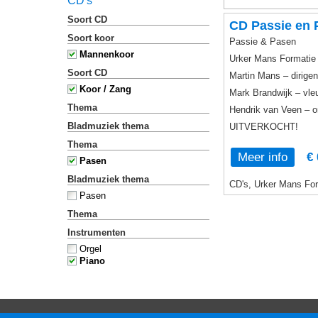
CD's
Soort CD
CD Passie en 
Soort koor
Passie & Pasen
Mannenkoor
Urker Mans Formatie
Soort CD
Martin Mans – dirigen
Koor / Zang
Mark Brandwijk – vle
Thema
Hendrik van Veen – o
Bladmuziek thema
UITVERKOCHT!
Thema
Meer info
€ 
Pasen
Bladmuziek thema
CD's, Urker Mans For
Pasen
Thema
Instrumenten
Orgel
Piano