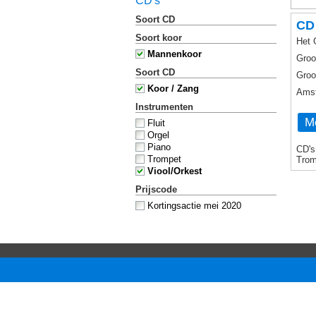
CD's
Soort CD
CD
Soort koor
Het 
Mannenkoor
Groo
Soort CD
Groo
Koor / Zang
Amst
Instrumenten
Me
Fluit
Orgel
Piano
CD's
Trompet
Trom
Viool/Orkest
Prijscode
Kortingsactie mei 2020