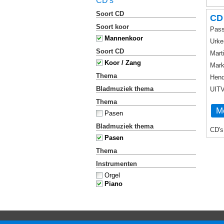
CD's
Soort CD
CD
Soort koor
Pass
Mannenkoor
Urke
Soort CD
Mart
Koor / Zang
Mark
Thema
Hend
Bladmuziek thema
UIT
Thema
Me
Pasen
Bladmuziek thema
CD's
Pasen
Thema
Instrumenten
Orgel
Piano