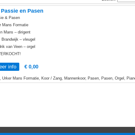
 Passie en Pasen
ie & Pasen
r Mans Formatie
in Mans – dirigent
 Brandwijk – vleugel
rik van Veen – orgel
VERKOCHT!
er info
€ 0,00
, Urker Mans Formatie, Koor / Zang, Mannenkoor, Pasen, Pasen, Orgel, Pian