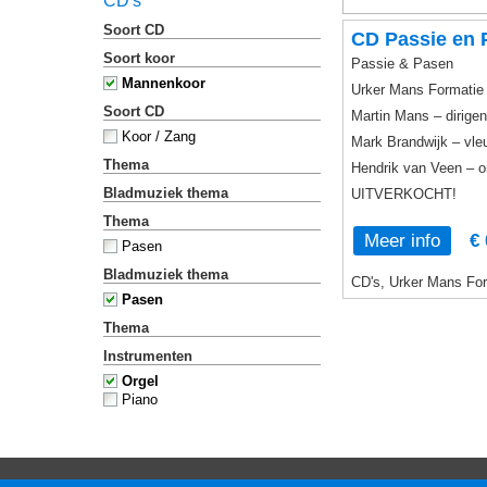
CD's
Soort CD
CD Passie en 
Soort koor
Passie & Pasen
Mannenkoor
Urker Mans Formatie
Soort CD
Martin Mans – dirigen
Koor / Zang
Mark Brandwijk – vle
Thema
Hendrik van Veen – o
Bladmuziek thema
UITVERKOCHT!
Thema
Meer info
€ 
Pasen
Bladmuziek thema
CD's, Urker Mans For
Pasen
Thema
Instrumenten
Orgel
Piano