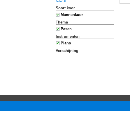
CD's
Soort koor
Mannenkoor
Thema
Pasen
Instrumenten
Piano
Verschijning