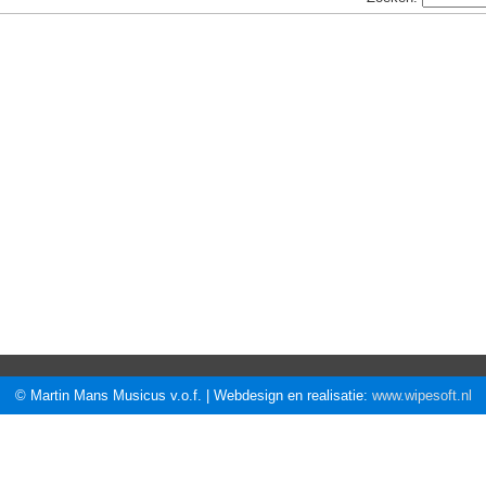
© Martin Mans Musicus v.o.f. | Webdesign en realisatie:
www.wipesoft.nl