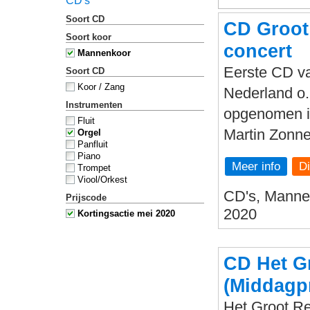
CD's
Soort CD
CD Groot
Soort koor
concert
Mannenkoor
Eerste CD v
Soort CD
Koor / Zang
Nederland o.
Instrumenten
opgenomen in
Fluit
Martin Zonne
Orgel
Panfluit
Piano
Meer info
Trompet
Viool/Orkest
CD's, Mannen
Prijscode
2020
Kortingsactie mei 2020
CD Het G
(Middagp
Het Groot Re