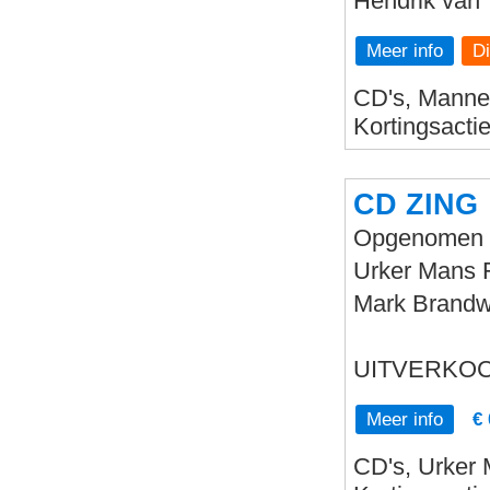
Hendrik van 
Meer info
CD's, Mannen
Kortingsacti
CD ZING
Opgenomen in
Urker Mans F
Mark Brandwi
UITVERKOC
Meer info
€ 
CD's, Urker 