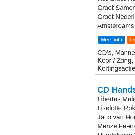
Groot Sameng
Groot Nederl
Amsterdams 
Meer info
CD's, Mannen
Koor / Zang,
Kortingsacti
CD Hands
Libertas Male
Liselotte Rok
Jaco van Hou
Menze Feenst