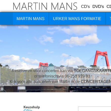
CD's
DVD's
C
MARTIN MANS
URKER MANS FORMATIE
Reserveren voor concerten kan via
TOEGANGSKAART
of telefonisch via 06-253 919 03
Kijk voor alle concerten van Martin in de
CONCERTAGE
Keuzehulp