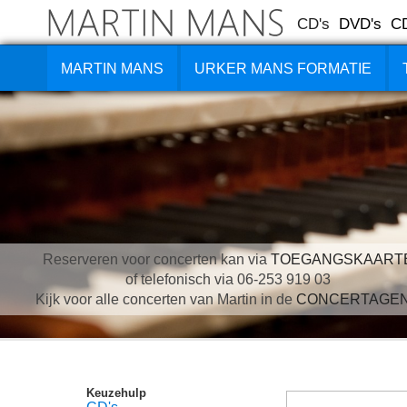
CD's
DVD's
C
MARTIN MANS
URKER MANS FORMATIE
Reserveren voor concerten kan via
TOEGANGSKAART
of telefonisch via 06-253 919 03
Kijk voor alle concerten van Martin in de
CONCERTAGE
Keuzehulp