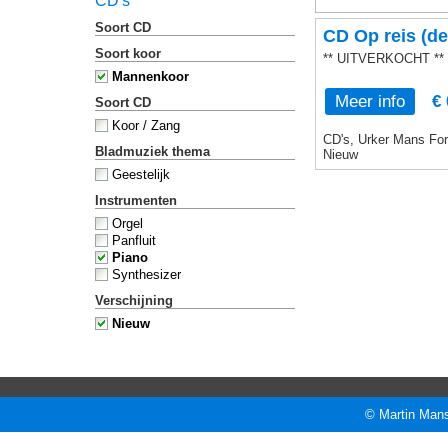
CD's
Soort CD
CD Op reis (de
Soort koor
** UITVERKOCHT **
Mannenkoor
Meer info
€ 
Soort CD
Koor / Zang
CD's, Urker Mans Form
Bladmuziek thema
Nieuw
Geestelijk
Instrumenten
Orgel
Panfluit
Piano
Synthesizer
Verschijning
Nieuw
© Martin Mans