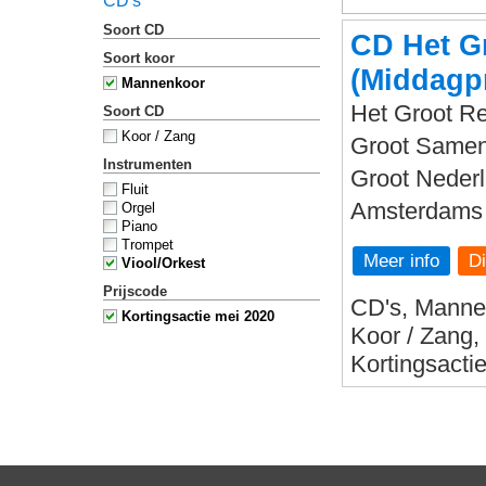
CD's
Soort CD
CD Het G
Soort koor
(Middagp
Mannenkoor
Het Groot Re
Soort CD
Koor / Zang
Groot Sameng
Instrumenten
Groot Nederl
Fluit
Amsterdams 
Orgel
Piano
Trompet
Meer info
Viool/Orkest
Prijscode
CD's, Mannen
Kortingsactie mei 2020
Koor / Zang,
Kortingsacti