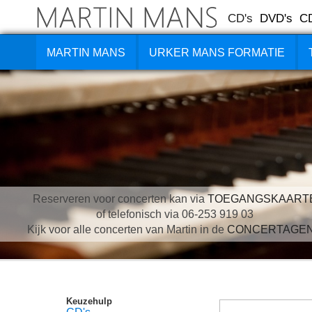
CD's
DVD's
C
MARTIN MANS
URKER MANS FORMATIE
Reserveren voor concerten kan via
TOEGANGSKAART
of telefonisch via 06-253 919 03
Kijk voor alle concerten van Martin in de
CONCERTAGE
Keuzehulp