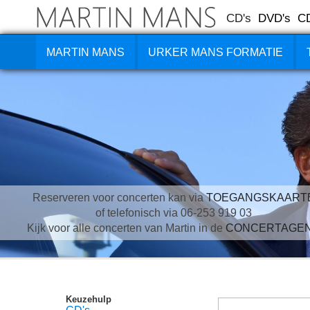
CD's
DVD's
C
MARTIN MANS
URKER MANS FORMATIE
Reserveren voor concerten kan via
TOEGANGSKAART
of telefonisch via 06-253 919 03
Kijk voor alle concerten van Martin in de
CONCERTAGE
Keuzehulp