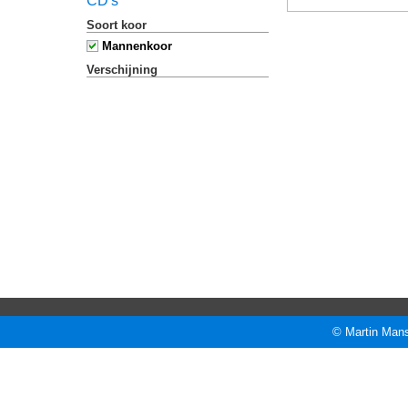
CD's
Soort koor
Mannenkoor
Verschijning
© Martin Mans