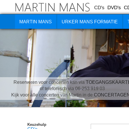
CD's
DVD's
C
MARTIN MANS
URKER MANS FORMATIE
Reserveren voor concerten kan via
TOEGANGSKAART
of telefonisch via 06-253 919 03
Kijk voor alle concerten van Martin in de
CONCERTAGE
Keuzehulp