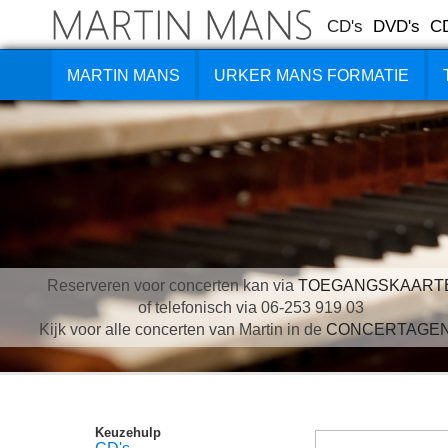
CD's
DVD's
C
MARTIN MANS
URKER MANS FORMATIE
Reserveren voor concerten kan via
TOEGANGSKAART
of telefonisch via 06-253 919 03
Kijk voor alle concerten van Martin in de
CONCERTAGE
Keuzehulp