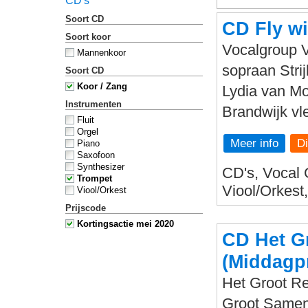
CD's
Soort CD
CD Fly w
Soort koor
Vocalgroup V
Mannenkoor
sopraan Stri
Soort CD
Koor / Zang
Lydia van Mo
Instrumenten
Brandwijk vl
Fluit
Orgel
Meer info
Piano
Saxofoon
Synthesizer
CD's, Vocal 
Trompet
Viool/Orkest
Viool/Orkest
Prijscode
Kortingsactie mei 2020
CD Het G
(Middagp
Het Groot Re
Groot Sameng