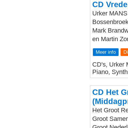
CD Vrede
Urker MANS F
Bossenbroek 
Mark Brandwi
en Martin Zo
Meer info
CD's, Urker 
Piano, Synth
CD Het G
(Middagp
Het Groot Re
Groot Sameng
Groot Nederl