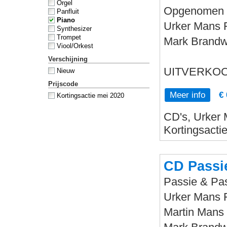
Orgel
Opgenomen in
Panfluit
Piano
Urker Mans F
Synthesizer
Trompet
Mark Brandwi
Viool/Orkest
Verschijning
UITVERKOC
Nieuw
Prijscode
Meer info
€ 
Kortingsactie mei 2020
CD's, Urker 
Kortingsacti
CD Passi
Passie & Pa
Urker Mans 
Martin Mans 