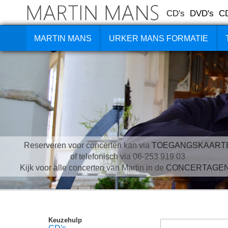
CD's
DVD's
C
MARTIN MANS
URKER MANS FORMATIE
Reserveren voor concerten kan via
TOEGANGSKAART
of telefonisch via 06-253 919 03
Kijk voor alle concerten van Martin in de
CONCERTAGE
Keuzehulp