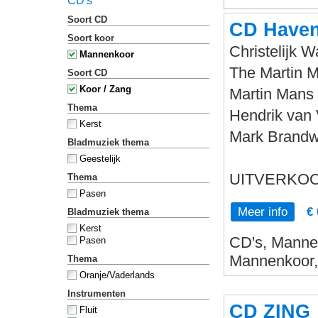
CD's
Soort CD
CD Haven
Soort koor
Christelijk
Mannenkoor
The Martin 
Soort CD
Koor / Zang
Martin Mans -
Thema
Hendrik van 
Kerst
Mark Brandwi
Bladmuziek thema
Geestelijk
UITVERKOC
Thema
Pasen
Meer info
€ 
Bladmuziek thema
Kerst
CD's, Mannen
Pasen
Mannenkoor,
Thema
Oranje/Vaderlands
Instrumenten
CD ZING
Fluit