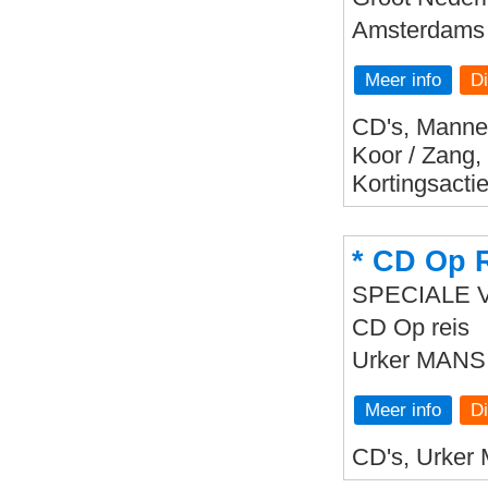
Amsterdams 
Meer info
CD's, Mannen
Koor / Zang,
Kortingsacti
* CD Op 
SPECIALE 
CD Op reis
Urker MANS F
Meer info
CD's, Urker 