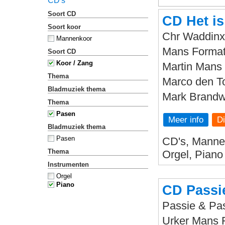
CD's
Soort CD
CD Het is
Soort koor
Chr Waddinx
Mannenkoor
Mans Format
Soort CD
Koor / Zang
Martin Mans -
Thema
Marco den To
Bladmuziek thema
Mark Brandwi
Thema
Pasen
Meer info
Bladmuziek thema
Pasen
CD's, Mannen
Thema
Orgel, Piano
Instrumenten
Orgel
Piano
CD Passi
Passie & Pa
Urker Mans 