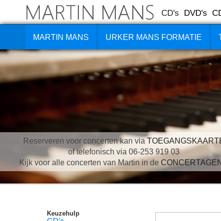
CD's
DVD's
C
MARTIN MANS
URKER MANS FORMATIE
Reserveren voor concerten kan via
TOEGANGSKAART
of telefonisch via 06-253 919 03
Kijk voor alle concerten van Martin in de
CONCERTAGE
Keuzehulp