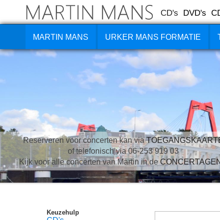
CD's
DVD's
C
MARTIN MANS
URKER MANS FORMATIE
Reserveren voor concerten kan via
TOEGANGSKAART
of telefonisch via 06-253 919 03
Kijk voor alle concerten van Martin in de
CONCERTAGE
Keuzehulp