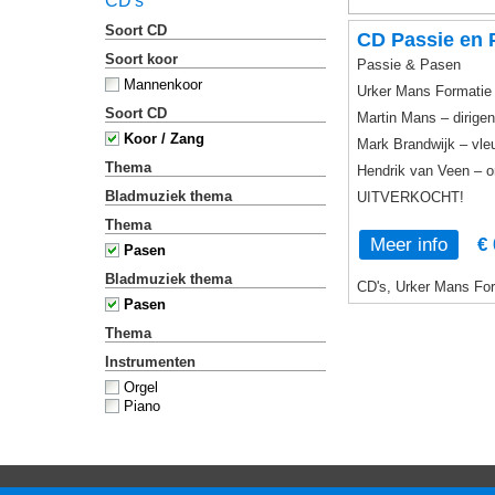
CD's
Soort CD
CD Passie en 
Soort koor
Passie & Pasen
Mannenkoor
Urker Mans Formatie
Soort CD
Martin Mans – dirigen
Koor / Zang
Mark Brandwijk – vle
Thema
Hendrik van Veen – o
Bladmuziek thema
UITVERKOCHT!
Thema
Meer info
€ 
Pasen
Bladmuziek thema
CD's, Urker Mans For
Pasen
Thema
Instrumenten
Orgel
Piano