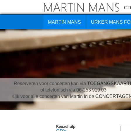
CD
MARTIN MANS
URKER MANS FO
Reserveren voor concerten kan via
TOEGANGSKAART
of telefonisch via 06-253 919 03
Kijk voor alle concerten van Martin in de
CONCERTAGE
Keuzehulp