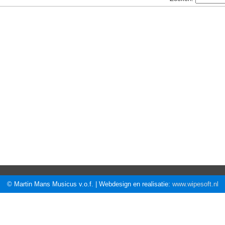
© Martin Mans Musicus v.o.f. | Webdesign en realisatie:
www.wipesoft.nl