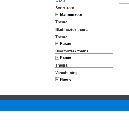
CD's
Soort koor
Mannenkoor
Thema
Bladmuziek thema
Thema
Pasen
Bladmuziek thema
Pasen
Thema
Verschijning
Nieuw