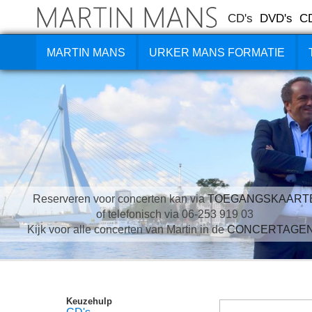
CD's
DVD's
C
MARTIN MANS
URKER MANS FORMATIE
Reserveren voor concerten kan via
TOEGANGSKAART
of telefonisch via 06-253 919 03
Kijk voor alle concerten van Martin in de
CONCERTAGE
Keuzehulp