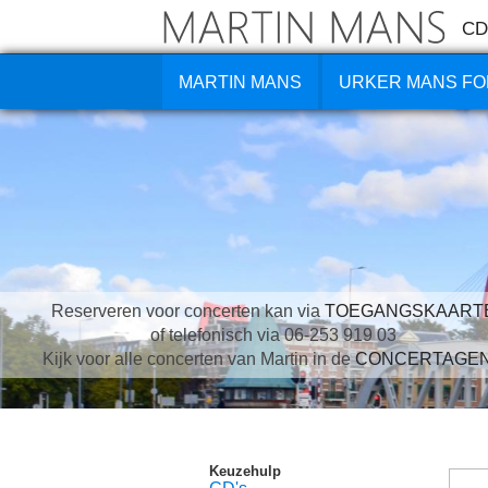
CD
MARTIN MANS
URKER MANS FO
Reserveren voor concerten kan via
TOEGANGSKAART
of telefonisch via 06-253 919 03
Kijk voor alle concerten van Martin in de
CONCERTAGE
Keuzehulp