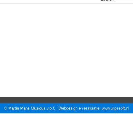
© Martin Mans Musicus v.o.f. | Webdesign en realisatie:
www.wipesoft.nl