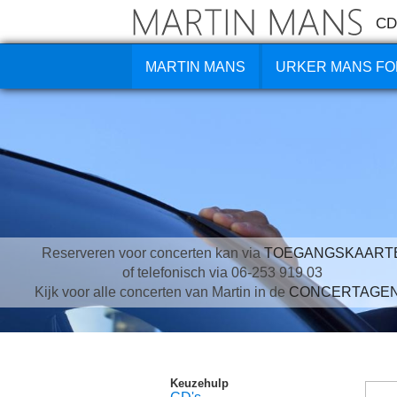
CD
MARTIN MANS
URKER MANS FO
Reserveren voor concerten kan via
TOEGANGSKAART
of telefonisch via 06-253 919 03
Kijk voor alle concerten van Martin in de
CONCERTAGE
Keuzehulp