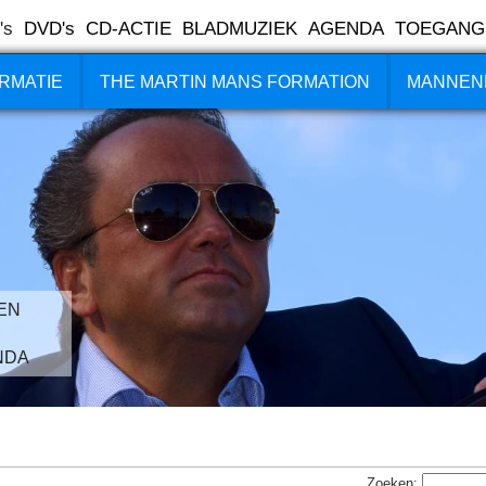
's
DVD's
CD-ACTIE
BLADMUZIEK
AGENDA
TOEGANG
RMATIE
THE MARTIN MANS FORMATION
MANNEN
EN
NDA
Zoeken: