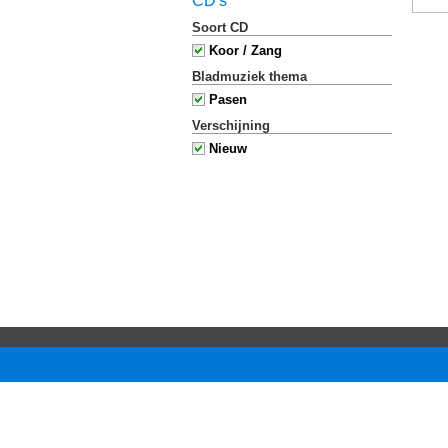
CD's
Soort CD
Koor / Zang
Bladmuziek thema
Pasen
Verschijning
Nieuw