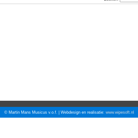
© Martin Mans Musicus v.o.f. | Webdesign en realisatie:
www.wipesoft.nl