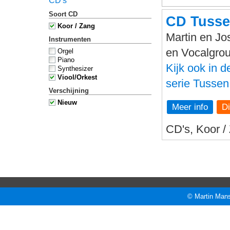
CD's
Soort CD
CD Tusse
Koor / Zang
Martin en Jo
Instrumenten
en Vocalgro
Orgel
Piano
Kijk ook in 
Synthesizer
Viool/Orkest
serie Tussen
Verschijning
Nieuw
Meer info
CD's, Koor /
© Martin Mans