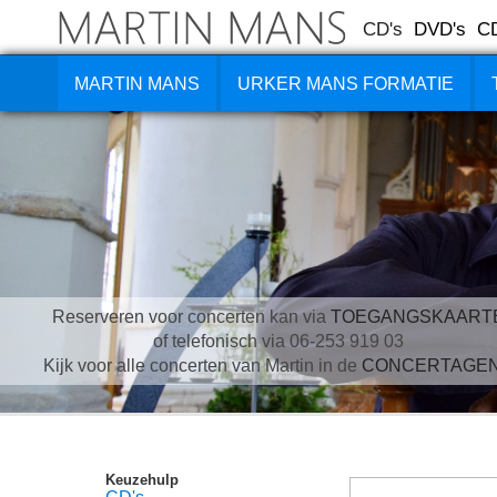
CD's
DVD's
C
MARTIN MANS
URKER MANS FORMATIE
Reserveren voor concerten kan via
TOEGANGSKAART
of telefonisch via 06-253 919 03
Kijk voor alle concerten van Martin in de
CONCERTAGE
Keuzehulp